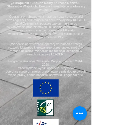
„Europejski Fundusz Rolny na rzecz Rozwoju
Obszarów Wiejskich: Europa inwestująca w obszary
wiejskie"
Operacja pn. „Inwestycja – zakup koparko-ładowarki
oraz zagęszczarki” mająca na celu rozwój firmy KOSTEX
Rafał Czerepiński poprzez zakup maszyn do
wykonywania prac ziemnych i układania kostki brukowej
oraz zwiększenie zatrudnienia o 1,6 etatu
współfinansowana jest ze środków Unii Europejskiej w
ramach poddziałania 19.2
„Wsparcie na wdrażanie operacji w ramach strategii
rozwoju lokalnego kierowanego przez społeczność” w
ramach działania „Wsparcie dla rozwoju lokalnego w
ramach inicjatywy LEADER”
Programu Rozwoju Obszarów Wiejskich na lata
2014-
2020
.
Przewidywane wyniki operacji: utrzymanie
dotychczasowych miejsc pracy, utworzenie dodatkowych
miejsc pracy, zakup koparko ładowarki i zagęszczarki.